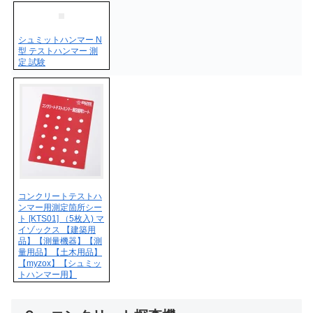
シュミットハンマー N
型 テストハンマー 測
定 試験
コンクリートテストハ
ンマー用測定箇所シー
ト [KTS01] （5枚入) マ
イゾックス 【建築用
品】【測量機器】【測
量用品】【土木用品】
【myzox】【シュミッ
トハンマー用】