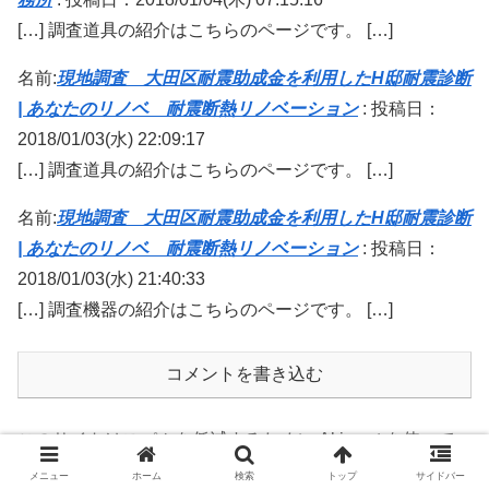
[…] 調査道具の紹介はこちらのページです。 […]
名前:
現地調査 大田区耐震助成金を利用したH邸耐震診断
| あなたのリノベ 耐震断熱リノベーション
:
投稿日：
2018/01/03(水) 22:09:17
[…] 調査道具の紹介はこちらのページです。 […]
名前:
現地調査 大田区耐震助成金を利用したH邸耐震診断
| あなたのリノベ 耐震断熱リノベーション
:
投稿日：
2018/01/03(水) 21:40:33
[…] 調査機器の紹介はこちらのページです。 […]
コメントを書き込む
このサイトはスパムを低減するために Akismet を使って
います。
コメントデータの処理方法の詳細はこちらをご覧
メニュー
ホーム
検索
トップ
サイドバー