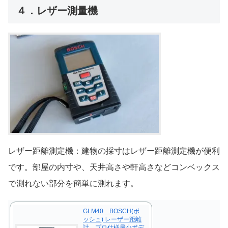
４．レザー測量機
レザー距離測定機：建物の採寸はレザー距離測定機が便利
です。部屋の内寸や、天井高さや軒高さなどコンベックス
で測れない部分を簡単に測れます。
GLM40 BOSCH(ボ
ッシュ) レーザー距離
計 プロ仕様最小ボデ