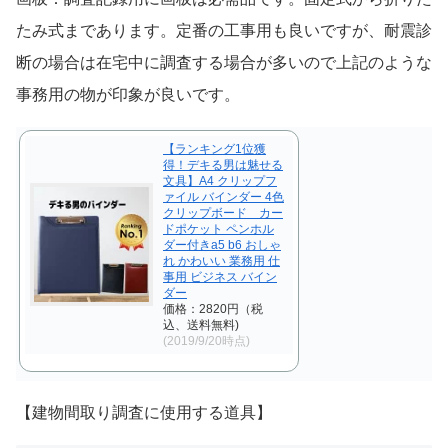
たみ式まであります。定番の工事用も良いですが、耐震診
断の場合は在宅中に調査する場合が多いので上記のような
事務用の物が印象が良いです。
【ランキング1位獲
得！デキる男は魅せる
文具】A4 クリップフ
ァイル バインダー 4色
クリップボード カー
ドポケット ペンホル
ダー付きa5 b6 おしゃ
れ かわいい 業務用 仕
事用 ビジネス バイン
ダー
価格：2820円（税
込、送料無料)
(2019/9/20時点)
【建物間取り調査に使用する道具】