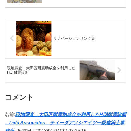
リノベーションリンク集
現地調査 大田区耐震助成金を利用した
H邸耐震診断
コメント
名前:
現地調査 大田区耐震助成金を利用したH邸耐震診断
– Tiida Associates ティーダアソシエイツ一級建築士事
務所
:
投稿日：2018/01/04(木) 07:15:16