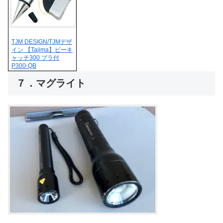
TJM DESIGN/TJMデザ
イン 【Tajima】ピーキ
ャッチ300 ブラ付
P300-QB
７．マグライト