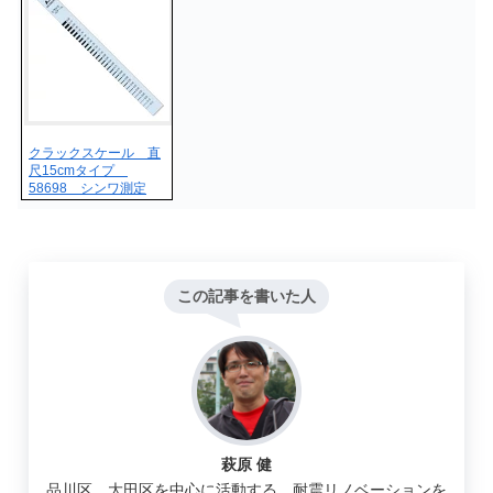
クラックスケール 直
尺15cmタイプ
58698 シンワ測定
この記事を書いた人
萩原 健
品川区、大田区を中心に活動する、耐震リノベーションを