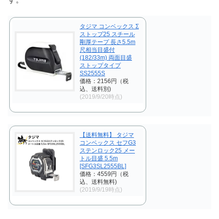
タジマ コンベックス Σ
ストップ25 スチール
剛厚テープ 長さ5.5m
尺相当目盛付
(182/33m) 両面目盛
ストップタイプ
SS2555S
価格：2156円（税
込、送料別)
(2019/9/20時点)
【送料無料】 タジマ
コンベックス セフG3
ステンロック25 メー
トル目盛 5.5m
[SFG3SL2555BL]
価格：4559円（税
込、送料無料)
(2019/9/19時点)