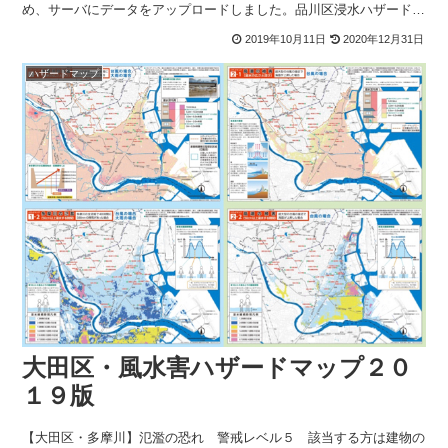
め、サーバにデータをアップロードしました。品川区浸水ハザードマ
ップ sinagawa-sinsuiダウンロード品川区多
2019年10月11日
2020年12月31日
ハザードマップ
大田区・風水害ハザードマップ２０
１９版
【大田区・多摩川】氾濫の恐れ 警戒レベル５ 該当する方は建物の