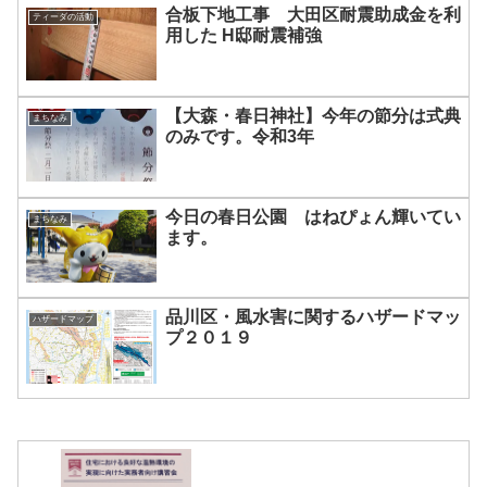
合板下地工事 大田区耐震助成金を利
ティーダの活動
用した H邸耐震補強
【大森・春日神社】今年の節分は式典
まちなみ
のみです。令和3年
今日の春日公園 はねぴょん輝いてい
まちなみ
ます。
品川区・風水害に関するハザードマッ
ハザードマップ
プ２０１９