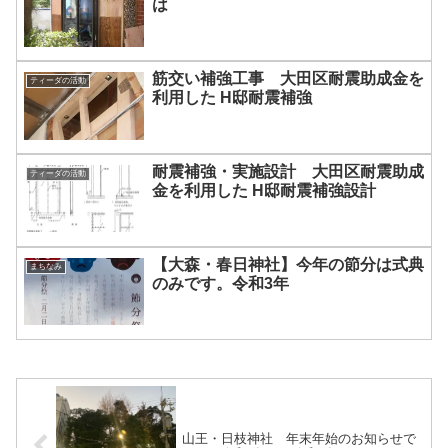
は
筋交い補強工事 大田区耐震助成金を
ティーダの活動
利用した H邸耐震補強
耐震補強・実施設計 大田区耐震助成
ティーダの活動
金を利用した H邸耐震補強設計
【大森・春日神社】今年の節分は式典
まちなみ
のみです。令和3年
山王・日枝神社 年末年始のお知らせで