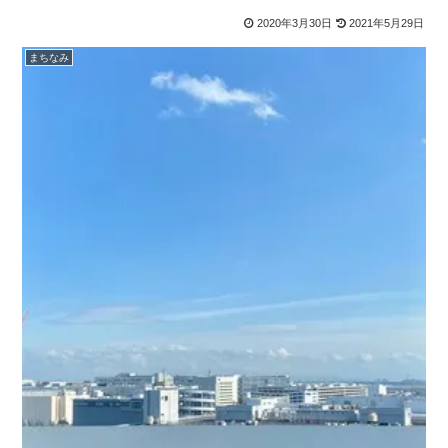
請が不要な小規模面積だからこそ、計画に関する指導課との法
2020年3月30日
2021年5月29日
まちなみ