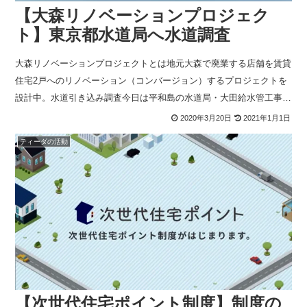
【大森リノベーションプロジェク
ト】東京都水道局へ水道調査
大森リノベーションプロジェクトとは地元大森で廃業する店舗を賃貸
住宅2戸へのリノベーション（コンバージョン）するプロジェクトを
設計中。水道引き込み調査今日は平和島の水道局・大田給水管工事事
務所へ水道引き込みの調査。何故か既存建物は水道引き込み
2020年3月20日
2021年1月1日
ティーダの活動
【次世代住宅ポイント制度】制度の