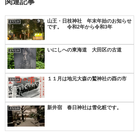
関連記事
山王・日枝神社 年末年始のお知らせ
まちなみ
です。 令和2年から令和3年
いにしへの東海道 大田区の古道
まちなみ
１１月は地元大森の鷲神社の酉の市
まちなみ
新井宿 春日神社は雪化粧です。
まちなみ